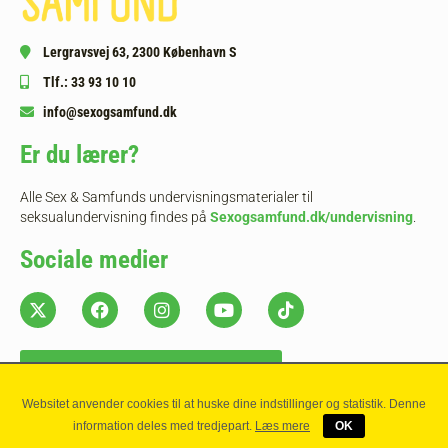
Lergravsvej 63, 2300 København S
Tlf.: 33 93 10 10
info@sexogsamfund.dk
Er du lærer?
Alle Sex & Samfunds undervisningsmaterialer til
seksualundervisning findes på
Sexogsamfund.dk/undervisning
.
Sociale medier
Gå til undervisningsmaterialer
Websitet anvender cookies til at huske dine indstillinger og statistik. Denne
Gå til Sexogsamfund.dk
information deles med tredjepart.
Læs mere
OK