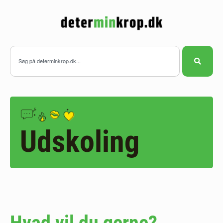
Udskoling
Hvad vil du gerne?