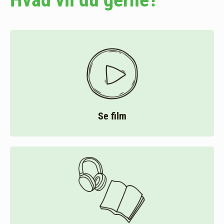
Se film