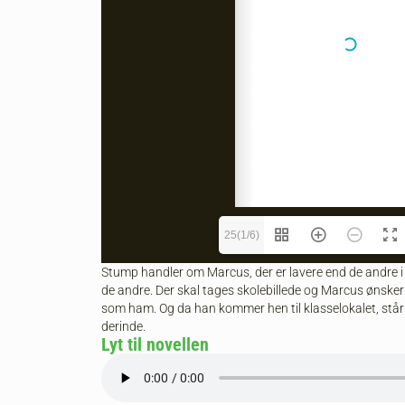
25(1/6)
Stump handler om Marcus, der er lavere end de andre i
de andre. Der skal tages skolebillede og Marcus ønsker 
som ham. Og da han kommer hen til klasselokalet, står
derinde.
Lyt til novellen