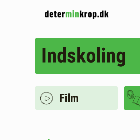
Indskoling
Film