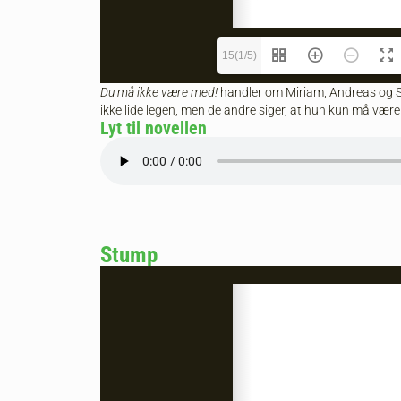
15(1/5)
Du må ikke være med!
handler om Miriam, Andreas og Sa
ikke lide legen, men de andre siger, at hun kun må være
Lyt til novellen
Stump