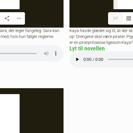
1/7
ra, der leger fangeleg. Sara kan
Kaya havde glædet sig til, at der sk
 med, hvis hun følger reglerne.
op: Drengene skal være pirater. Pi
er en piratprinsesse ligesom Kaya?
Lyt til novellen