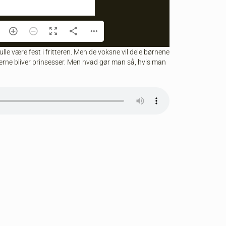
ulle være fest i fritteren. Men de voksne vil dele børnene
gerne bliver prinsesser. Men hvad gør man så, hvis man